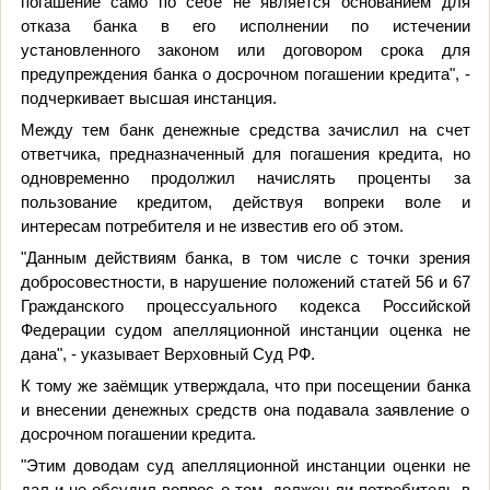
погашение само по себе не является основанием для
отказа банка в его исполнении по истечении
установленного законом или договором срока для
предупреждения банка о досрочном погашении кредита", -
подчеркивает высшая инстанция.
Между тем банк денежные средства зачислил на счет
ответчика, предназначенный для погашения кредита, но
одновременно продолжил начислять проценты за
пользование кредитом, действуя вопреки воле и
интересам потребителя и не известив его об этом.
"Данным действиям банка, в том числе с точки зрения
добросовестности, в нарушение положений статей 56 и 67
Гражданского процессуального кодекса Российской
Федерации судом апелляционной инстанции оценка не
дана", - указывает
Верховный Суд РФ
.
К тому же заёмщик утверждала, что при посещении банка
и внесении денежных средств она подавала заявление о
досрочном погашении кредита.
"Этим доводам суд апелляционной инстанции оценки не
дал и не обсудил вопрос о том, должен ли потребитель в