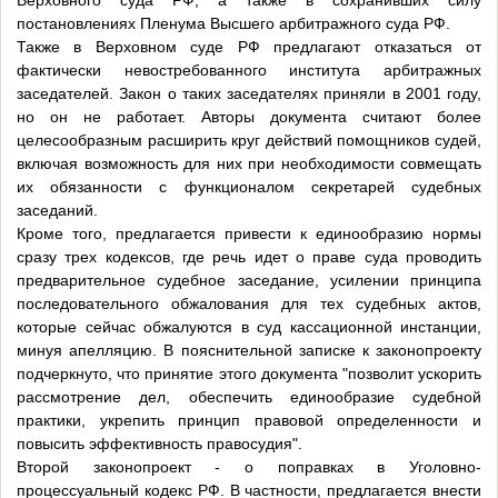
Верховного суда РФ, а также в сохранивших силу
постановлениях Пленума Высшего арбитражного суда РФ.
Также в Верховном суде РФ предлагают отказаться от
фактически невостребованного института арбитражных
заседателей. Закон о таких заседателях приняли в 2001 году,
но он не работает. Авторы документа считают более
целесообразным расширить круг действий помощников судей,
включая возможность для них при необходимости совмещать
их обязанности с функционалом секретарей судебных
заседаний.
Кроме того, предлагается привести к единообразию нормы
сразу трех кодексов, где речь идет о праве суда проводить
предварительное судебное заседание, усилении принципа
последовательного обжалования для тех судебных актов,
которые сейчас обжалуются в суд кассационной инстанции,
минуя апелляцию. В пояснительной записке к законопроекту
подчеркнуто, что принятие этого документа "позволит ускорить
рассмотрение дел, обеспечить единообразие судебной
практики, укрепить принцип правовой определенности и
повысить эффективность правосудия".
Второй законопроект - о поправках в Уголовно-
процессуальный кодекс РФ. В частности, предлагается внести