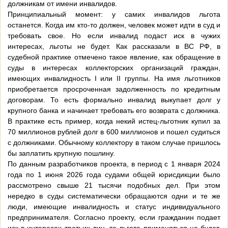
должникам от имени инвалидов.
Принципиальный момент: у самих инвалидов льгота
останется. Когда им кто-то должен, человек может идти в суд и
требовать свое. Но если инвалид подаст иск в чужих
интересах, льготы не будет. Как рассказали в ВС РФ, в
судебной практике отмечено такое явление, как обращение в
суды в интересах коллекторских организаций граждан,
имеющих инвалидность I или II группы. На имя льготников
приобретается просроченная задолженность по кредитным
договорам. То есть формально инвалид выкупает долг у
крупного банка и начинает требовать его возврата с должника.
В практике есть пример, когда некий истец-льготник купил за
70 миллионов рублей долг в 600 миллионов и пошел судиться
с должниками. Обычному коллектору в таком случае пришлось
бы заплатить крупную пошлину.
По данным разработчиков проекта, в период с 1 января 2024
года по 1 июня 2026 года судами общей юрисдикции было
рассмотрено свыше 21 тысячи подобных дел. При этом
нередко в суды систематически обращаются одни и те же
люди, имеющие инвалидность и статус индивидуального
предпринимателя. Согласно проекту, если гражданин подает