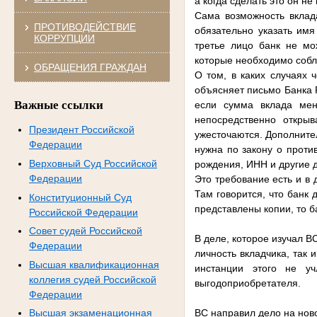
а когда сделать это он не
Сама возможность вклад
ПРОТИВОДЕЙСТВИЕ
обязательно указать имя
КОРРУПЦИИ
третье лицо банк не мо
которые необходимо соблю
ОБРАЩЕНИЯ ГРАЖДАН
О том, в каких случаях 
объясняет письмо Банка Р
Важные ссылки
если сумма вклада мень
непосредственно откры
Президент Российской
ужесточаются. Дополните
Федерации
нужна по закону о проти
Верховный Суд Российской
рождения, ИНН и другие 
Федерации
Это требование есть и в
Там говорится, что банк
Конституционный Суд
представлены копии, то б
Российской Федерации
Совет судей Российской
В деле, которое изучал В
Федерации
личность вкладчика, так 
Высшая квалификационная
инстанции этого не у
коллегия судей Российской
выгодоприобретателя.
Федерации
ВС направил дело на нов
Высшая экзаменационная