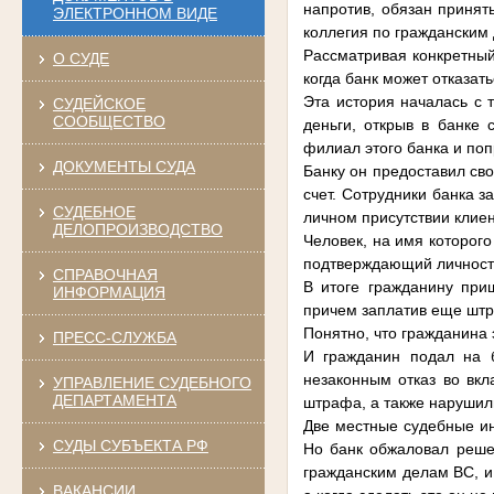
напротив, обязан принят
ЭЛЕКТРОННОМ ВИДЕ
коллегия по гражданским
Рассматривая конкретный
О СУДЕ
когда банк может отказать
Эта история началась с 
СУДЕЙСКОЕ
СООБЩЕСТВО
деньги, открыв в банке 
филиал этого банка и поп
ДОКУМЕНТЫ СУДА
Банку он предоставил сво
счет. Сотрудники банка з
СУДЕБНОЕ
личном присутствии клиент
ДЕЛОПРОИЗВОДСТВО
Человек, на имя которого
подтверждающий личность.
СПРАВОЧНАЯ
В итоге гражданину при
ИНФОРМАЦИЯ
причем заплатив еще штр
Понятно, что гражданина 
ПРЕСС-СЛУЖБА
И гражданин подал на б
незаконным отказ во вкл
УПРАВЛЕНИЕ СУДЕБНОГО
ДЕПАРТАМЕНТА
штрафа, а также нарушили
Две местные судебные ин
СУДЫ СУБЪЕКТА РФ
Но банк обжаловал реше
гражданским делам ВС, и 
ВАКАНСИИ