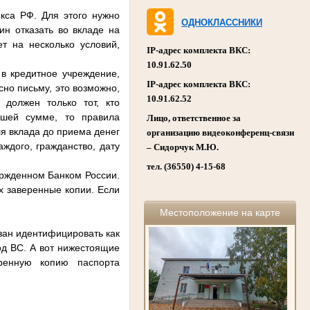
кса РФ. Для этого нужно
ОДНОКЛАССНИКИ
ин отказать во вкладе на
т на несколько условий,
IP-адрес комплекта ВКС:
10.91.62.50
 в кредитное учреждение,
IP-адрес комплекта ВКС:
сно письму, это возможно,
10.91.62.52
 должен только тот, кто
ьшей сумме, то правила
Лицо, ответственное за
я вклада до приема денег
организацию видеоконференц-связи
ждого, гражданство, дату
– Сидорчук М.Ю.
тел. (36550) 4-15-68
ержденном Банком России.
х заверенные копии. Если
Местоположение на карте
язан идентифицировать как
вод ВС. А вот нижестоящие
ренную копию паспорта