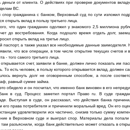
ь деньги от клиента. О действиях при проверке документов вкла
 делам ВС.
 спор гражданина с банком, Верховный суд по сути изложил под
ся открыть вклад в пользу третьего лица.
того, что один гражданин одолжил у знакомого 2,5 миллиона рубл
счет до востребования. Когда подошло время отдать долг, зае
росил открыть вклад на третье лицо.
й паспорт, а также указал все необходимые данные заимодателя. 
аявили, что все операции, в том числе открытие текущих счетов и 
а - того самого третьего лица.
 открывается счет, заявили в банке, должен лично показать им пас
 То есть человек, в пользу которого открывается вклад, должен са
шлось вернуть долг не оговоренным способом, а после соответ
аф, равный сумме займа.
это обидело и он посчитал, что именно банк виновен в его непред
анк в суд. Процесс заметил портал Право ru. В суде гражда
аде. Выступая в суде, он рассказал, что действия банка причин
 его права потребителя и причинили моральный вред. Он его оцен
станции удовлетворили иск частично, снизив только сумму компе
ние в Верховном суде и выиграл спор. Материалы дела попали
там разъяснили, когда банк действительно может отказать в откры