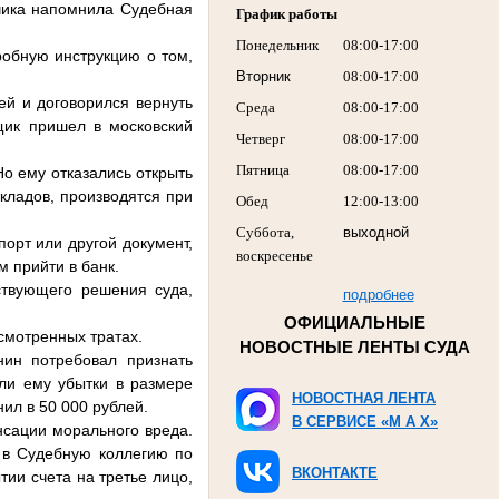
дчика напомнила Судебная
График работы
Понедельник
08:00-17:00
робную инструкцию о том,
Вторник
08:00-17:00
ей и договорился вернуть
Среда
08:00-17:00
мщик пришел в московский
Четверг
08:00-17:00
Пятница
08:00-17:00
Но ему отказались открыть
вкладов, производятся при
Обед
12:00-13:00
Суббота,
выходной
порт или другой документ,
воскресенье
м прийти в банк.
ствующего решения суда,
подробнее
ОФИЦИАЛЬНЫЕ
усмотренных тратах.
НОВОСТНЫЕ ЛЕНТЫ СУДА
нин потребовал признать
или ему убытки в размере
НОВОСТНАЯ ЛЕНТА
ил в 50 000 рублей.
В СЕРВИСЕ «M A X»
нсации морального вреда.
 в Судебную коллегию по
ВКОНТАКТЕ
тии счета на третье лицо,