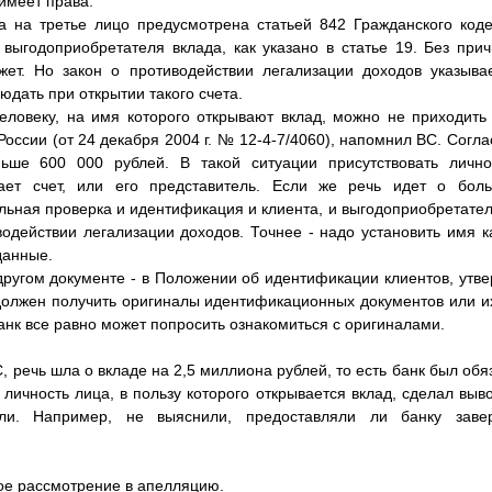
 имеет права.
а на третье лицо предусмотрена статьей 842 Гражданского коде
 выгодоприобретателя вклада, как указано в статье 19. Без прич
жет. Но закон о противодействии легализации доходов указывае
дать при открытии такого счета.
человеку, на имя которого открывают вклад, можно не приходить
оссии (от 24 декабря 2004 г. № 12-4-7/4060), напомнил ВС. Согла
ше 600 000 рублей. В такой ситуации присутствовать лично
вает счет, или его представитель. Если же речь идет о бол
льная проверка и идентификация и клиента, и выгодоприобретател
водействии легализации доходов. Точнее - надо установить имя ка
данные.
 другом документе - в Положении об идентификации клиентов, утв
 должен получить оригиналы идентификационных документов или и
анк все равно может попросить ознакомиться с оригиналами.
С, речь шла о вкладе на 2,5 миллиона рублей, то есть банк был об
и личность лица, в пользу которого открывается вклад, сделал вы
чли. Например, не выяснили, предоставляли ли банку заве
ое рассмотрение в апелляцию.