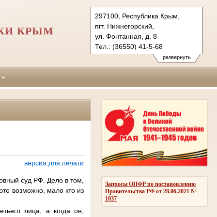
297100, Республика Крым,
пгт. Нижнегорский,
КИ КРЫМ
ул. Фонтанная, д. 8
Тел.: (36550) 41-5-68
nizhnegorskiy.krm@sudrf.ru
развернуть
версия для печати
овный суд РФ. Дело в том,
Запросы ОПФР по постановлению
 это возможно, мало кто из
Правительства РФ от 28.06.2021 №
1037
етьего лица, а когда он,