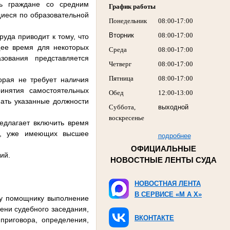
ть граждане со средним
График работы
иеся по образовательной
Понедельник
08:00-17:00
Вторник
08:00-17:00
руда приводит к тому, что
щее время для некоторых
Среда
08:00-17:00
зования представляется
Четверг
08:00-17:00
Пятница
08:00-17:00
орая не требует наличия
инятия самостоятельных
Обед
12:00-13:00
мать указанные должности
Суббота,
выходной
воскресенье
едлагает включить время
иц, уже имеющих высшее
подробнее
ОФИЦИАЛЬНЫЕ
ий.
НОВОСТНЫЕ ЛЕНТЫ СУДА
НОВОСТНАЯ ЛЕНТА
В СЕРВИСЕ «M A X»
му помощнику выполнение
ени судебного заседания,
ВКОНТАКТЕ
приговора, определения,