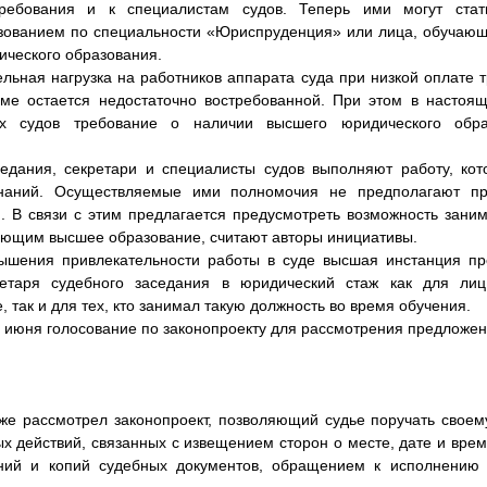
требования и к специалистам судов. Теперь ими могут ста
ованием по специальности «Юриспруденция» или лица, обучающ
ического образования.
льная нагрузка на работников аппарата суда при низкой оплате т
еме остается недостаточно востребованной. При этом в настоя
х судов требование о наличии высшего юридического обра
седания, секретари и специалисты судов выполняют работу, кот
знаний. Осуществляемые ими полномочия не предполагают пр
 В связи с этим предлагается предусмотреть возможность зани
ающим высшее образование, считают авторы инициативы.
вышения привлекательности работы в суде высшая инстанция пр
ретаря судебного заседания в юридический стаж как для л
 так и для тех, кто занимал такую должность во время обучения.
 июня голосование по законопроекту для рассмотрения предложен
кже рассмотрел законопроект, позволяющий судье поручать свое
х действий, связанных с извещением сторон о месте, дате и врем
ий и копий судебных документов, обращением к исполнению 