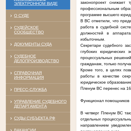
законопроект снижает 
ЭЛЕКТРОННОМ ВИДЕ
профессиональным образ
программе высшего юрид
О СУДЕ
В ВС отметили, что преде
работа в судебной сист
СУДЕЙСКОЕ
СООБЩЕСТВО
должностей в аппарата
избыточным.
ДОКУМЕНТЫ СУДА
Секретари судебного за
глубоких юридических 
СУДЕБНОЕ
процессуальных решений.
ДЕЛОПРОИЗВОДСТВО
гражданам, только получ
Кроме того, в целях по
СПРАВОЧНАЯ
работы в качестве сек
ИНФОРМАЦИЯ
юридическое образование,
Пленум ВС перенес на 16
ПРЕСС-СЛУЖБА
Функционал помощников
УПРАВЛЕНИЕ СУДЕБНОГО
ДЕПАРТАМЕНТА
В четверг Пленум ВС та
СУДЫ СУБЪЕКТА РФ
отдельных процессуальны
направлением уведомлен
ВАКАНСИИ