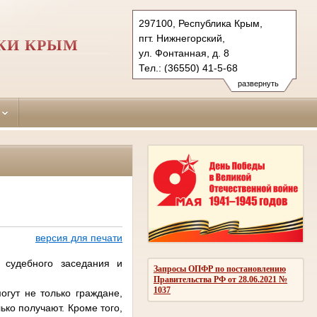
297100, Республика Крым,
пгт. Нижнегорский,
КИ КРЫМ
ул. Фонтанная, д. 8
Тел.: (36550) 41-5-68
nizhnegorskiy.krm@sudrf.ru
развернуть
версия для печати
 судебного заседания и
Запросы ОПФР по постановлению
Правительства РФ от 28.06.2021 №
1037
огут не только граждане,
ко получают. Кроме того,