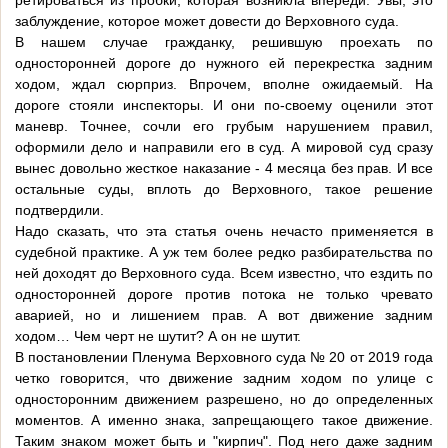
ретироваться из пробки, которая возникла впереди. Увы, это
заблуждение, которое может довести до Верховного суда.
В нашем случае гражданку, решившую проехать по
односторонней дороге до нужного ей перекрестка задним
ходом, ждал сюрприз. Впрочем, вполне ожидаемый. На
дороге стояли инспекторы. И они по-своему оценили этот
маневр. Точнее, сочли его грубым нарушением правил,
оформили дело и направили его в суд. А мировой суд сразу
вынес довольно жесткое наказание - 4 месяца без прав. И все
остальные суды, вплоть до Верховного, такое решение
подтвердили.
Надо сказать, что эта статья очень нечасто применяется в
судебной практике. А уж тем более редко разбирательства по
ней доходят до Верховного суда. Всем известно, что ездить по
односторонней дороге против потока не только чревато
аварией, но и лишением прав. А вот движение задним
ходом… Чем черт не шутит? А он не шутит.
В постановлении Пленума Верховного суда № 20 от 2019 года
четко говорится, что движение задним ходом по улице с
односторонним движением разрешено, но до определенных
моментов. А именно знака, запрещающего такое движение.
Таким знаком может быть и "кирпич". Под него даже задним