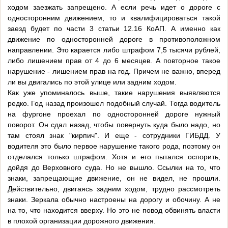
ходом заезжать запрещено. А если речь идет о дороге с
односторонним движением, то и квалифицироваться такой
заезд будет по части 3 статьи 12.16 КоАП. А именно как
движение по односторонней дороге в противоположном
направлении. Это карается либо штрафом 7,5 тысячи рублей,
либо лишением прав от 4 до 6 месяцев. А повторное такое
нарушение - лишением прав на год. Причем не важно, вперед
ли вы двигались по этой улице или задним ходом.
Как уже упоминалось выше, такие нарушения выявляются
редко. Год назад произошел подобный случай. Тогда водитель
на фургоне проехал по односторонней дороге нужный
поворот. Он сдал назад, чтобы повернуть куда было надо, но
там стоял знак "кирпич". И еще - сотрудники ГИБДД. У
водителя это было первое нарушение такого рода, поэтому он
отделался только штрафом. Хотя и его пытался оспорить,
дойдя до Верховного суда. Но не вышло. Ссылки на то, что
знаки, запрещающие движение, он не видел, не прошли.
Действительно, двигаясь задним ходом, трудно рассмотреть
знаки. Зеркала обычно настроены на дорогу и обочину. А не
на то, что находится вверху. Но это не повод обвинять власти
в плохой организации дорожного движения.