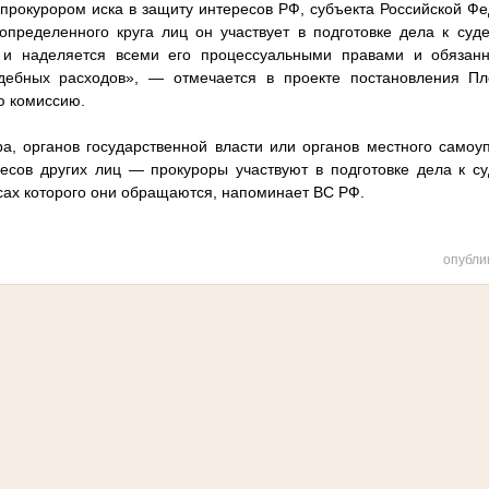
прокурором иска в защиту интересов РФ, субъекта Российской Ф
определенного круга лиц он участвует в подготовке дела к суд
 и наделяется всеми его процессуальными правами и обязан
дебных расходов», — отмечается в проекте постановления П
ю комиссию.
, органов государственной власти или органов местного самоу
есов других лиц — прокуроры участвуют в подготовке дела к с
есах которого они обращаются, напоминает ВС РФ.
опубли