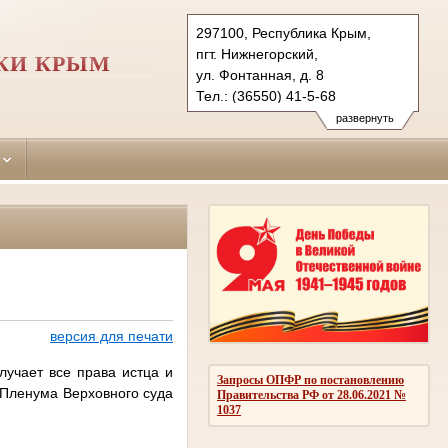
297100, Республика Крым,
пгт. Нижнегорский,
КИ КРЫМ
ул. Фонтанная, д. 8
Тел.: (36550) 41-5-68
nizhnegorskiy.krm@sudrf.ru
развернуть
версия для печати
лучает все права истца и
Запросы ОПФР по постановлению
 Пленума Верховного суда
Правительства РФ от 28.06.2021 №
1037