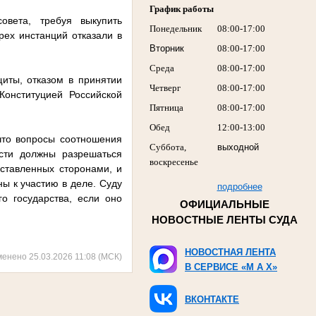
График работы
овета, требуя выкупить
Понедельник
08:00-17:00
ех инстанций отказали в
Вторник
08:00-17:00
Среда
08:00-17:00
иты, отказом в принятии
Четверг
08:00-17:00
Конституцией Российской
Пятница
08:00-17:00
Обед
12:00-13:00
что вопросы соотношения
Суббота,
выходной
сти должны разрешаться
воскресенье
дставленных сторонами, и
ы к участию в деле. Суду
подробнее
о государства, если оно
ОФИЦИАЛЬНЫЕ
НОВОСТНЫЕ ЛЕНТЫ СУДА
НОВОСТНАЯ ЛЕНТА
менено 25.03.2026 11:08 (МСК)
В СЕРВИСЕ «M A X»
ВКОНТАКТЕ