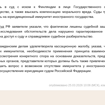
сь в суд с иском к Финляндии в лице Государственного с
ство, а также взыскать компенсацию морального вреда. Суды тр
сь на юрисдикционный иммунитет иностранного государства.
уд РФ заявители указали, что фактически лишены судебной защ
 исследования обстоятельств дела нарушено гарантированное 
а доступ к суду и справедливое судебное разбирательство.
ражданским делам удовлетворила кассационную жалобу, указав, 
х иммунитетов, необходимости применения принципа взаимно
ссмотрения конкретного спора на основании доказательств, пре
ных органов, представители которых должны быть также привлечен
ить вопрос о возможном отсутствии иммунитета у иностранног
 осуществление юрисдикции судом Российской Федерации.
опубликовано 25.03.2026 10:06 (МСК), из