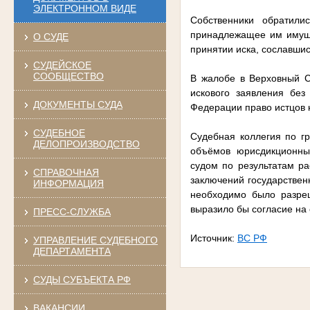
ЭЛЕКТРОННОМ ВИДЕ
Собственники обратили
принадлежащее им имуще
О СУДЕ
принятии иска, сославши
СУДЕЙСКОЕ
СООБЩЕСТВО
В жалобе в Верховный С
искового заявления без
ДОКУМЕНТЫ СУДА
Федерации право истцов н
СУДЕБНОЕ
Судебная коллегия по г
ДЕЛОПРОИЗВОДСТВО
объёмов юрисдикционны
судом по результатам ра
СПРАВОЧНАЯ
заключений государствен
ИНФОРМАЦИЯ
необходимо было разреш
выразило бы согласие на
ПРЕСС-СЛУЖБА
Источник:
ВС РФ
УПРАВЛЕНИЕ СУДЕБНОГО
ДЕПАРТАМЕНТА
СУДЫ СУБЪЕКТА РФ
ВАКАНСИИ