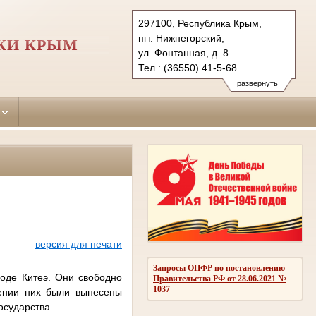
297100, Республика Крым,
пгт. Нижнегорский,
КИ КРЫМ
ул. Фонтанная, д. 8
Тел.: (36550) 41-5-68
nizhnegorskiy.krm@sudrf.ru
развернуть
версия для печати
Запросы ОПФР по постановлению
роде Китеэ. Они свободно
Правительства РФ от 28.06.2021 №
1037
шении них были вынесены
осударства.