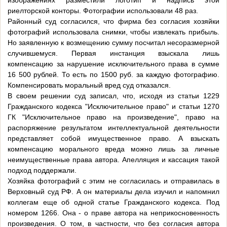
изображениях разместили логотип и надпись этой
риелторской конторы. Фотографии использовали 48 раз.
Районный суд согласился, что фирма без согласия хозяйки
фотографий использовала снимки, чтобы извлекать прибыль.
Но заявленную к возмещению сумму посчитал несоразмерной
случившемуся. Первая инстанция взыскала лишь
компенсацию за нарушение исключительного права в сумме
16 500 рублей. То есть по 1500 руб. за каждую фотографию.
Компенсировать моральный вред суд отказался.
В своем решении суд записал, что, исходя из статьи 1229
Гражданского кодекса "Исключительное право" и статьи 1270
ГК "Исключительное право на произведение", право на
распоряжение результатом интеллектуальной деятельности
представляет собой имущественное право. А взыскать
компенсацию морального вреда можно лишь за личные
неимущественные права автора. Апелляция и кассация такой
подход поддержали.
Хозяйка фотографий с этим не согласилась и отправилась в
Верховный суд РФ. А он материалы дела изучил и напомнил
коллегам еще об одной статье Гражданского кодекса. Под
номером 1266. Она - о праве автора на неприкосновенность
произведения. О том, в частности, что без согласия автора