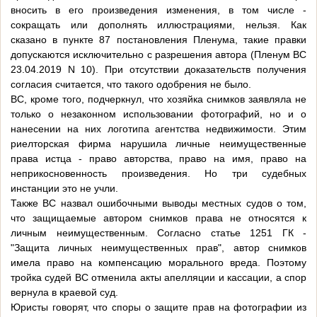
вносить в его произведения изменения, в том числе -
сокращать или дополнять иллюстрациями, нельзя. Как
сказано в пункте 87 постановления Пленума, такие правки
допускаются исключительно с разрешения автора (Пленум ВС
23.04.2019 N 10). При отсутствии доказательств получения
согласия считается, что такого одобрения не было.
ВС, кроме того, подчеркнул, что хозяйка снимков заявляла не
только о незаконном использовании фотографий, но и о
нанесении на них логотипа агентства недвижимости. Этим
риелторская фирма нарушила личные неимущественные
права истца - право авторства, право на имя, право на
неприкосновенность произведения. Но три судебных
инстанции это не учли.
Также ВС назвал ошибочными выводы местных судов о том,
что защищаемые автором снимков права не относятся к
личным неимущественным. Согласно статье 1251 ГК -
"Защита личных неимущественных прав", автор снимков
имела право на компенсацию морального вреда. Поэтому
тройка судей ВС отменила акты апелляции и кассации, а спор
вернула в краевой суд.
Юристы говорят, что споры о защите прав на фотографии из