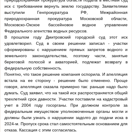
природоохранная прокуратура области подала в местный суд
иск с требованием вернуть землю государству. Заявителями
выступили Генпрокуратура РФ, Межрайонная
природоохранная прокуратура Московской области,
Московско-Окское бассейновое водное управление
Федерального агентства водных ресурсов.
В прошлом году Дмитровский городской суд этот иск
удовлетворил. Суд в своем решении записал - участки
сформированы с нарушением прямых запретов водного и
земельного законодательства, поэтому части, занятые
береговой полосой и акваторией, подлежат возврату в
федеральную собственность.
Понятно, что такое решение компания оспорила. И апелляция
встала на ее сторону - решение было отменено. Проще
говоря, апелляция сказала примерно так: раньше надо было
думать. Суд заявил, что на такой иск распространяется общий
трехлетний срок давности. Участки поставили на кадастровый
учет в 2004 году госорганы. При должном контроле за
федеральным имуществом уполномоченные органы могли и
должны были узнать о нарушении задолго до подачи иска в
2024-м. Пропуск срока стал самостоятельным основанием для
отказа. Кассация с этим согласилась.