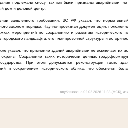
здания подлежали сносу, так как были признаны аварийными, на
ый дом и деловой центр.
ении заявленного требования, ВС РФ указал, что нормативны
ого законом порядка. Научно-проектная документация, положенн
амках мероприятий по сохранению и развитию исторического п
 городского ландшафта, его планировочной структуры и историчес
кже указал, что признание зданий аварийными не исключает их ис
 охраны. Сохранение таких исторически ценных градоформир
государства. При этом допускается реконструкция таких зд
ний и сохранением исторического облика, что обеспечит бал
опубликовано 02.02.2026 11:38 (МСК), из