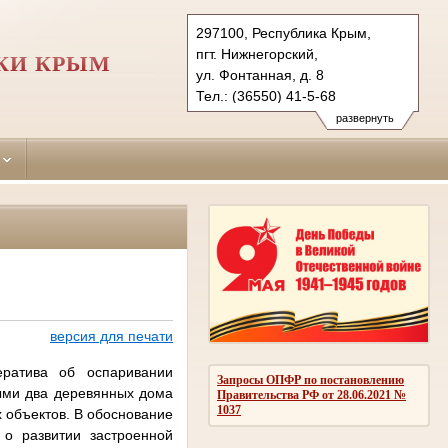
297100, Республика Крым,
пгт. Нижнегорский,
КИ КРЫМ
ул. Фонтанная, д. 8
Тел.: (36550) 41-5-68
nizhnegorskiy.krm@sudrf.ru
развернуть
версия для печати
ератива об оспаривании
Запросы ОПФР по постановлению
рыми два деревянных дома
Правительства РФ от 28.06.2021 №
1037
 объектов. В обоснование
 о развитии застроенной