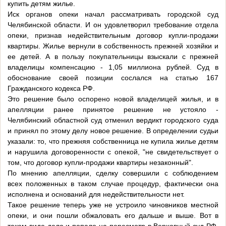
купить детям жилье.
Иск органов опеки начал рассматривать городской суд
Челябинской области. И он удовлетворил требование отдела
опеки, признав недействительным договор купли-продажи
квартиры. Жилье вернули в собственность прежней хозяйки и
ее детей. А в пользу покупательницы взыскали с прежней
владелицы компенсацию - 1,05 миллиона рублей. Суд в
обоснование своей позиции сослался на статью 167
Гражданского кодекса РФ.
Это решение было оспорено новой владелицей жилья, и в
апелляции ранее принятое решение не устояло -
Челябинский областной суд отменил вердикт городского суда
и принял по этому делу новое решение. В определении судьи
указали: то, что прежняя собственница не купила жилье детям
и нарушила договоренности с опекой, "не свидетельствует о
том, что договор купли-продажи квартиры незаконный".
По мнению апелляции, сделку совершили с соблюдением
всех положенных в таком случае процедур, фактически она
исполнена и оснований для недействительности нет.
Такое решение теперь уже не устроило чиновников местной
опеки, и они пошли обжаловать его дальше и выше. Вот в