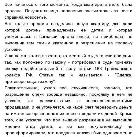
Все началось с того момента, когда квартира в итоге была
продана. Покупательница полностью рассчиталась за нее и
справила новоселье.
Вот только прежняя владелица новую квартиру, две доли
которой должны принадлежать ее детям и которая
упоминалась в согласии органа опеки, не приобрела, не
выполнив тем самым указанное в разрешении на продажу
условие.
И когда это стало известно, то местный отдел опеки поступил
так, как положено по закону - потребовал в суде признать
сделку недействительной в силу статьи 168 Гражданского
кодекса РФ. Статья так и называется - "Сделка,
противоречащая закону".
Покупательница, узнав про случившееся, заявила, что
разрешение опеки вообще незаконно, поскольку в нем не
указано, как рассчитываться с несовершеннолетними
продавцами, и не уточняется, на какой счет переводить деньги
на имя несовершеннолетних после продажи их долей. Кроме
того, она указала, что при выдаче разрешения не выяснили
мнение отца детей, а ее как покупательницу не
проинформировали, что продавец должен был одновременно