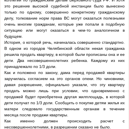
коллегии по гражданским делам Верховного суда РФ. И хотя
это решение высокой судебной инстанции было вынесено
только по одному, совершенно конкретному гражданскому
делу, толкование норм права ВС могут оказаться полезными
очень многим гражданам, которые уже попали в подобную
ситуацию или могут оказаться в чем-то аналогичном в
будущем.
История, о которой речь, начиналась совершенно стандартно.
В одном из городов Челябинской области некая гражданка
решила продать квартиру, в которой были прописаны она и ее
дети. Два несовершеннолетних ребенка. Каждому из них
принадлежало по 1/3 доли.
Как и положено по закону, дама перед продажей квартиры
заручилась согласием на это органов опеки. Но чиновники,
давая разрешение, официально указали, что эту квартиру
продать можно лишь при условии, что одновременно с
продажей будет приобретена другая жилплощадь, в которой
дети получат по 1/3 доли. Сообщить о покупке детям жилья их
матери следовало государственным органам в течение
месяца после продажи квартиры.
Как именно должен происходить расчет с
несовершеннолетними, в разрешении сказано не было.