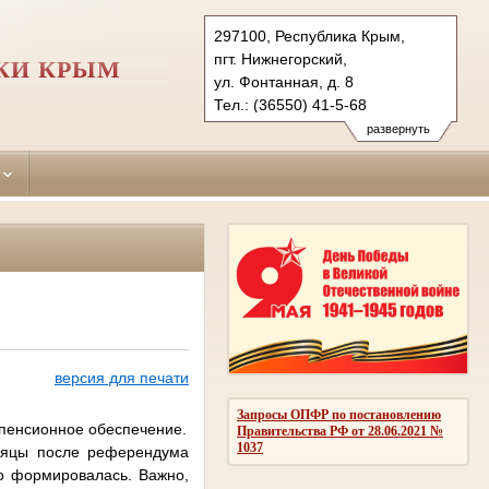
297100, Республика Крым,
пгт. Нижнегорский,
КИ КРЫМ
ул. Фонтанная, д. 8
Тел.: (36550) 41-5-68
nizhnegorskiy.krm@sudrf.ru
развернуть
версия для печати
Запросы ОПФР по постановлению
 пенсионное обеспечение.
Правительства РФ от 28.06.2021 №
1037
есяцы после референдума
ко формировалась. Важно,