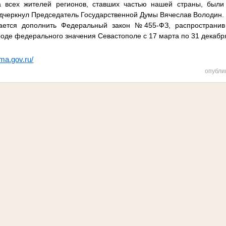
а всех жителей регионов, ставших частью нашей страны, был
одчеркнул Председатель Государственной Думы Вячеслав Володин.
гается дополнить Федеральный закон №455-ФЗ, распространив
оде федерального значения Севастополе с 17 марта по 31 декабря
uma.gov.ru/
опубли