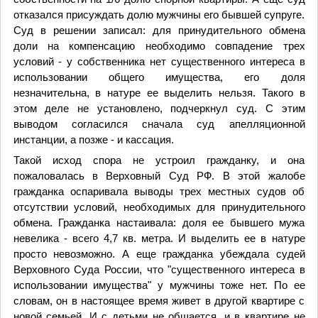
отказался присуждать долю мужчины его бывшей супруге.
Суд в решении записал: для принудительного обмена
доли на компенсацию необходимо совпадение трех
условий - у собственника нет существенного интереса в
использовании общего имущества, его доля
незначительна, в натуре ее выделить нельзя. Такого в
этом деле не установлено, подчеркнул суд. С этим
выводом согласился сначала суд апелляционной
инстанции, а позже - и кассация.
Такой исход спора не устроил гражданку, и она
пожаловалась в Верховный Суд РФ. В этой жалобе
гражданка оспаривала выводы трех местных судов об
отсутствии условий, необходимых для принудительного
обмена. Гражданка настаивала: доля ее бывшего мужа
невелика - всего 4,7 кв. метра. И выделить ее в натуре
просто невозможно. А еще гражданка убеждала судей
Верховного Суда России, что "существенного интереса в
использовании имущества" у мужчины тоже нет. По ее
словам, он в настоящее время живет в другой квартире с
новой семьей. И с детьми не общается, и в квартире не