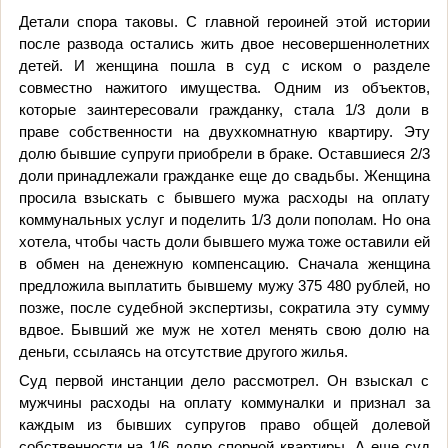
Детали спора таковы. С главной героиней этой истории
после развода остались жить двое несовершеннолетних
детей. И женщина пошла в суд с иском о разделе
совместно нажитого имущества. Одним из объектов,
которые заинтересовали гражданку, стала 1/3 доли в
праве собственности на двухкомнатную квартиру. Эту
долю бывшие супруги приобрели в браке. Оставшиеся 2/3
доли принадлежали гражданке еще до свадьбы. Женщина
просила взыскать с бывшего мужа расходы на оплату
коммунальных услуг и поделить 1/3 доли пополам. Но она
хотела, чтобы часть доли бывшего мужа тоже оставили ей
в обмен на денежную компенсацию. Сначала женщина
предложила выплатить бывшему мужу 375 480 рублей, но
позже, после судебной экспертизы, сократила эту сумму
вдвое. Бывший же муж не хотел менять свою долю на
деньги, ссылаясь на отсутствие другого жилья.
Суд первой инстанции дело рассмотрел. Он взыскал с
мужчины расходы на оплату коммуналки и признал за
каждым из бывших супругов право общей долевой
собственности на 1/6 долю спорной квартиры. А еще суд