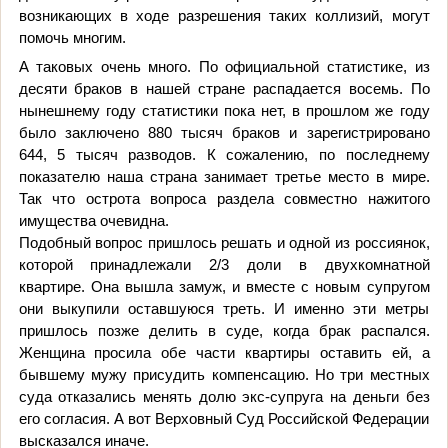
возникающих в ходе разрешения таких коллизий, могут
помочь многим.
А таковых очень много. По официальной статистике, из
десяти браков в нашей стране распадается восемь. По
нынешнему году статистики пока нет, в прошлом же году
было заключено 880 тысяч браков и зарегистрировано
644, 5 тысяч разводов. К сожалению, по последнему
показателю наша страна занимает третье место в мире.
Так что острота вопроса раздела совместно нажитого
имущества очевидна.
Подобный вопрос пришлось решать и одной из россиянок,
которой принадлежали 2/3 доли в двухкомнатной
квартире. Она вышла замуж, и вместе с новым супругом
они выкупили оставшуюся треть. И именно эти метры
пришлось позже делить в суде, когда брак распался.
Женщина просила обе части квартиры оставить ей, а
бывшему мужу присудить компенсацию. Но три местных
суда отказались менять долю экс-супруга на деньги без
его согласия. А вот Верховный Суд Российской Федерации
высказался иначе.