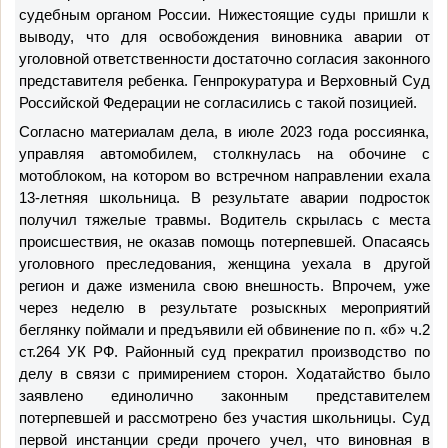
судебным органом России. Нижестоящие суды пришли к
выводу, что для освобождения виновника аварии от
уголовной ответственности достаточно согласия законного
представителя ребенка. Генпрокуратура и
Верховный Суд
Российской Федерации
не согласились с такой позицией.
Согласно материалам дела, в июле 2023 года россиянка,
управляя автомобилем, столкнулась на обочине с
мотоблоком, на котором во встречном направлении ехала
13-летняя школьница. В результате аварии подросток
получил тяжелые травмы. Водитель скрылась с места
происшествия, не оказав помощь потерпевшей. Опасаясь
уголовного преследования, женщина уехала в другой
регион и даже изменила свою внешность. Впрочем, уже
через неделю в результате розыскных мероприятий
беглянку поймали и предъявили ей обвинение по п. «б» ч.2
ст.264 УК РФ
. Районный суд прекратил производство по
делу в связи с примирением сторон. Ходатайство было
заявлено единолично законным представителем
потерпевшей и рассмотрено без участия школьницы. Суд
первой инстанции среди прочего учел, что виновная в