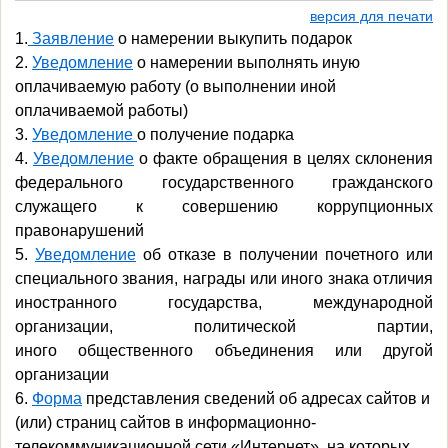
версия для печати
1.
За
явление
о намерении выкупить подарок
2.
Уведомление
о намерении выполнять иную
оплачиваемую работу
(о выполнении иной
оплачиваемой работы)
3.
Уведомление
о получение подарка
4.
Уведомление
о факте обращения в целях склонения
федерального
государственного гражданского
служащего
к совершению коррупционных
правонарушений
5.
Уведомление
об отказе в получении почетного или
специального звания,
награды или иного знака отличия
иностранного государства,
международной
организации, политической партии,
иного
общественного объединения или другой
организации
6.
Форма
представления сведений об адресах сайтов и
(или) страниц сайтов в информационно-
телекоммуникационной сети «Интернет», на которых